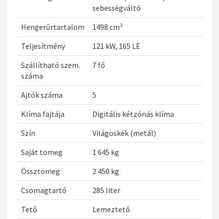
sebességváltó
Hengerűrtartalom
1498 cm³
Teljesítmény
121 kW, 165 LE
Szállítható szem.
7 fő
száma
Ajtók száma
5
Klíma fajtája
Digitális kétzónás klíma
Szín
Világoskék (metál)
Saját tömeg
1 645 kg
Össztömeg
2 450 kg
Csomagtartó
285 liter
Tető
Lemeztető