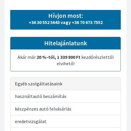
Hívjon most:
+36 30 552 5643 vagy +36 70 673 7552
Hitelajánlatunk
Akár már
20 %-tól, 1 339 800 Ft
kezdőrészlettől
elvihető!
Egyéb szolgáltatásaink
használtautó beszámítás
készpénzes autó felvásárlás
eredetvizsgálat