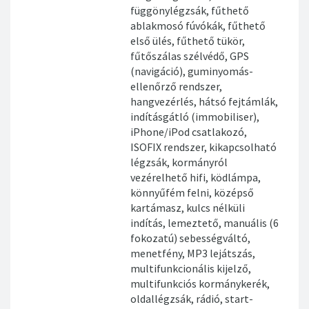
függönylégzsák, fűthető
ablakmosó fúvókák, fűthető
első ülés, fűthető tükör,
fűtőszálas szélvédő, GPS
(navigáció), guminyomás-
ellenőrző rendszer,
hangvezérlés, hátsó fejtámlák,
indításgátló (immobiliser),
iPhone/iPod csatlakozó,
ISOFIX rendszer, kikapcsolható
légzsák, kormányról
vezérelhető hifi, ködlámpa,
könnyűfém felni, középső
kartámasz, kulcs nélküli
indítás, lemeztető, manuális (6
fokozatú) sebességváltó,
menetfény, MP3 lejátszás,
multifunkcionális kijelző,
multifunkciós kormánykerék,
oldallégzsák, rádió, start-