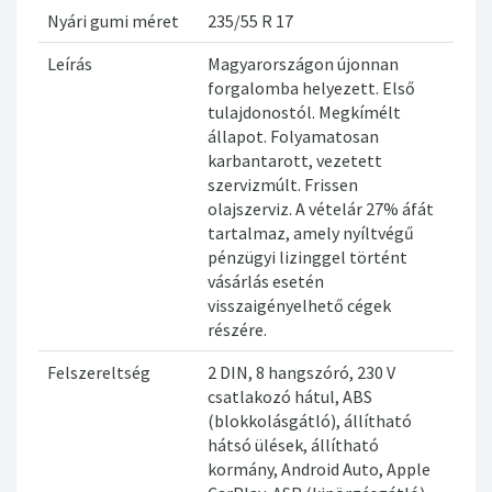
Nyári gumi méret
235/55 R 17
Leírás
Magyarországon újonnan
forgalomba helyezett. Első
tulajdonostól. Megkímélt
állapot. Folyamatosan
karbantarott, vezetett
szervizmúlt. Frissen
olajszerviz. A vételár 27% áfát
tartalmaz, amely nyíltvégű
pénzügyi lizinggel történt
vásárlás esetén
visszaigényelhető cégek
részére.
Felszereltség
2 DIN, 8 hangszóró, 230 V
csatlakozó hátul, ABS
(blokkolásgátló), állítható
hátsó ülések, állítható
kormány, Android Auto, Apple