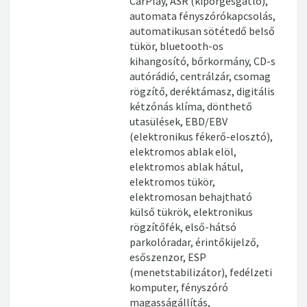
CarPlay, ASR (kipörgésgátló),
automata fényszórókapcsolás,
automatikusan sötétedő belső
tükör, bluetooth-os
kihangosító, bőrkormány, CD-s
autórádió, centrálzár, csomag
rögzítő, deréktámasz, digitális
kétzónás klíma, dönthető
utasülések, EBD/EBV
(elektronikus fékerő-elosztó),
elektromos ablak elöl,
elektromos ablak hátul,
elektromos tükör,
elektromosan behajtható
külső tükrök, elektronikus
rögzítőfék, első-hátsó
parkolóradar, érintőkijelző,
esőszenzor, ESP
(menetstabilizátor), fedélzeti
komputer, fényszóró
magasságállítás,