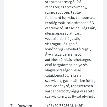
stop/motormegállító
rendszer, szervokormány,
színezett üveg, tábla-
felismerő funkció, tempomat,
térdlégzsák, tolatóradar, USB
csatlakozó, utasoldali légzsák,
ülésmagasság állítás,
vezetőoldali légzsák,
visszagurulás-gátló,
vonóhorog - levehető fejjel,
ÁFA visszaigényelhető,
autóbeszámítás lehetséges,
első forgalomba helyezés
Magyarországon, első
tulajdonostól, frissen
szervizelt, garantált km futás,
nem dohányzó, rendszeresen
karbantartott, végig vezetett
szervizkönyv, 20%-tól elvihető.
Telefonszám
(+36) 30/5525643, (+36)