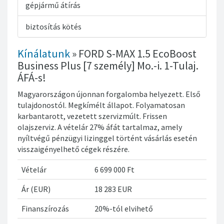
gépjármű átírás
biztosítás kötés
Kínálatunk
» FORD S-MAX 1.5 EcoBoost
Business Plus [7 személy] Mo.-i. 1-Tulaj.
ÁFÁ-s!
Magyarországon újonnan forgalomba helyezett. Első
tulajdonostól. Megkímélt állapot. Folyamatosan
karbantarott, vezetett szervizmúlt. Frissen
olajszerviz. A vételár 27% áfát tartalmaz, amely
nyíltvégű pénzügyi lizinggel történt vásárlás esetén
visszaigényelhető cégek részére.
Vételár
6 699 000 Ft
Ár (EUR)
18 283 EUR
Finanszírozás
20%-tól elvihető