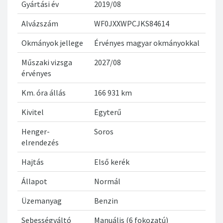
Gyártási év
2019/08
Alvázszám
WF0JXXWPCJKS84614
Okmányok jellege
Érvényes magyar okmányokkal
Műszaki vizsga
2027/08
érvényes
Km. óra állás
166 931 km
Kivitel
Egyterű
Henger-
Soros
elrendezés
Hajtás
Első kerék
Állapot
Normál
Üzemanyag
Benzin
Sebességváltó
Manuális (6 fokozatú)