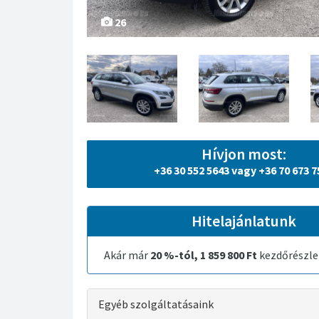
26
Hívjon most:
+36 30 552 5643 vagy +36 70 673 7
Hitelajánlatunk
Akár már
20 %-tól, 1 859 800 Ft
kezdőrészlet
Egyéb szolgáltatásaink