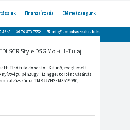
tásaink
Finanszírozás
Elérhetőségünk
52 5643 +36 70 673 7552
info@tiptophasznaltauto.hu
I SCR Style DSG Mo.-i. 1-Tulaj.
tt. Első tulajdonostól. Kitünő, megkímélt
 nyíltvégű pénzügyi lízinggel történt vásárlás
 jármű alvázszáma: TMBJJ7NSXM8519990,