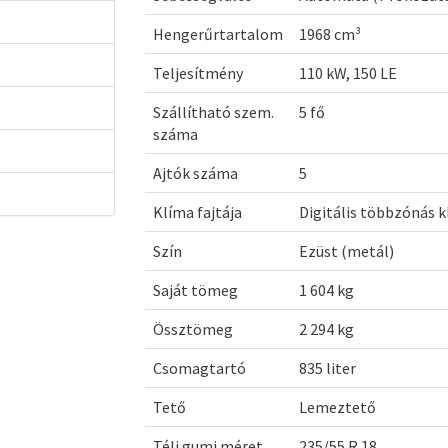
Hengerűrtartalom
1968 cm³
Teljesítmény
110 kW, 150 LE
Szállítható szem.
5 fő
száma
Ajtók száma
5
Klíma fajtája
Digitális többzónás 
Szín
Ezüst (metál)
Saját tömeg
1 604 kg
Össztömeg
2 294 kg
Csomagtartó
835 liter
Tető
Lemeztető
Téli gumi méret
235/55 R 18