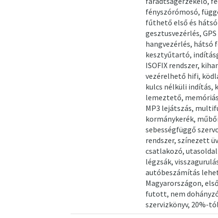
fáradtságérzékelő, fe
fényszórómosó, függ
fűthető első és hátsó 
gesztusvezérlés, GPS
hangvezérlés, hátsó f
kesztyűtartó, indítás
ISOFIX rendszer, kiha
vezérelhető hifi, kö
kulcs nélküli indítás,
lemeztető, memóriás 
MP3 lejátszás, multif
kormánykerék, műbőr-
sebességfüggő szerv
rendszer, színezett ü
csatlakozó, utasoldal
légzsák, visszagurulá
autóbeszámítás lehet
Magyarországon, első 
futott, nem dohányzó
szervizkönyv, 20%-tól