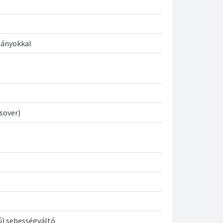
0
mányokkal
ssover)
) sebességváltó