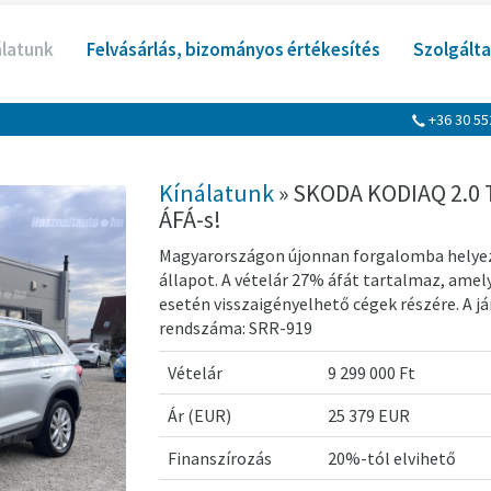
álatunk
Felvásárlás, bizományos értékesítés
Szolgálta
+36 30 5
Kínálatunk
» SKODA KODIAQ 2.0 TD
ÁFÁ-s!
Magyarországon újonnan forgalomba helyeze
állapot. A vételár 27% áfát tartalmaz, amely
esetén visszaigényelhető cégek részére. A
rendszáma: SRR-919
Vételár
9 299 000 Ft
Ár (EUR)
25 379 EUR
Finanszírozás
20%-tól elvihető