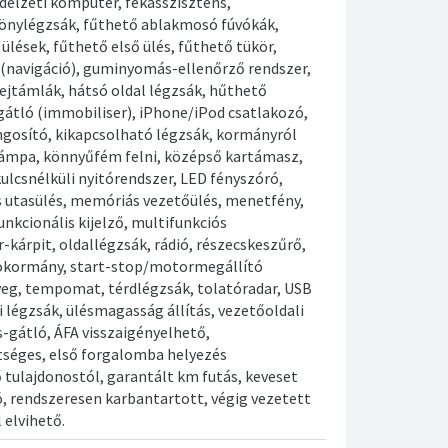
délzeti komputer, fékasszisztens,
önylégzsák, fűthető ablakmosó fúvókák,
ülések, fűthető első ülés, fűthető tükör,
 (navigáció), guminyomás-ellenőrző rendszer,
ejtámlák, hátsó oldal légzsák, hűthető
gátló (immobiliser), iPhone/iPod csatlakozó,
ngosító, kikapcsolható légzsák, kormányról
dlámpa, könnyűfém felni, középső kartámasz,
 kulcsnélküli nyitórendszer, LED fényszóró,
utasülés, memóriás vezetőülés, menetfény,
unkcionális kijelző, multifunkciós
kárpit, oldallégzsák, rádió, részecskeszűrő,
okormány, start-stop/motormegállító
veg, tempomat, térdlégzsák, tolatóradar, USB
i légzsák, ülésmagasság állítás, vezetőoldali
s-gátló, ÁFA visszaigényelhető,
séges, első forgalomba helyezés
tulajdonostól, garantált km futás, keveset
, rendszeresen karbantartott, végig vezetett
 elvihető.