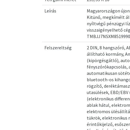
Leírás
Magyarországon újonn
Kitünő, megkímélt áll
nyíltvégű pénzügyi lí
visszaigényelhető cég
TMBJJ7NSXM8519990,
Felszereltség
2 DIN, 8 hangszóró, A
állítható kormány, An
(kipörgésgátló), aut
fényszórókapcsolás, 
automatikusan sötéte
bluetooth-os kihango
rögzítő, deréktámasz
utasülések, EBD/EBV 
(elektronikus differe
ablak hátul, elektrom
elektromos ülésállít
tükrök, elektronikus 
érintőkijelző, esősze