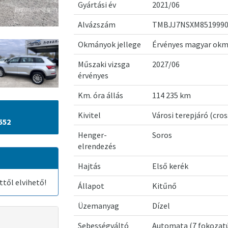
Gyártási év
2021/06
Alvázszám
TMBJJ7NSXM851999
Okmányok jellege
Érvényes magyar ok
Műszaki vizsga
2027/06
érvényes
Km. óra állás
114 235 km
Kivitel
Városi terepjáró (cro
552
Henger-
Soros
elrendezés
Hajtás
Első kerék
től elvihető!
Állapot
Kitűnő
Üzemanyag
Dízel
Sebességváltó
Automata (7 fokozatú