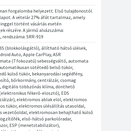
an forgalomba helyezett. Első tulajdonostól.
apot. A vételár 27% áfát tartalmaz, amely
zinggel történt vásárlás esetén
ek részére. A jármű alvázszáma:
 rendszáma: SRR-919
BS (blokkolásgátló), állítható hátsó ülések,
droid Auto, Apple CarPlay, ASR
omata (7 fokozatú) sebességváltó, automata
automatikusan sötétedő belső tükör,
dő külső tükör, bekanyarodási segédfény,
sító, bőrkormány, centrálzár, csomag
, digitális többzónás klíma, dönthető
(elektronikus fékerő-elosztó), EDS
nciálzár), elektromos ablak elöl, elektromos
os tükör, elektromos ülésállítás utasoldal,
ás vezetőoldal, elektromosan behajtható külső
rögzítőfék, első-hátsó parkolóradar,
nzor, ESP (menetstabilizátor),