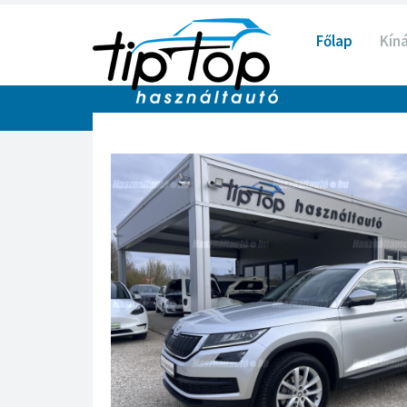
Főlap
Kín