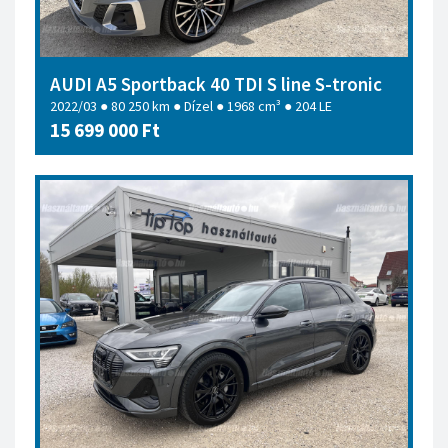
AUDI A5 Sportback 40 TDI S line S-tronic
2022/03 ● 80 250 km ● Dízel ● 1968 cm³ ● 204 LE
15 699 000 Ft