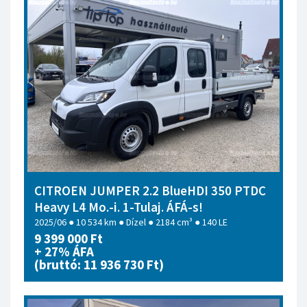
CITROEN JUMPER 2.2 BlueHDI 350 PTDC
Heavy L4 Mo.-i. 1-Tulaj. ÁFÁ-s!
2025/06 ● 10 534 km ● Dízel ● 2184 cm³ ● 140 LE
9 399 000 Ft
+ 27% ÁFA
(bruttó: 11 936 730 Ft)