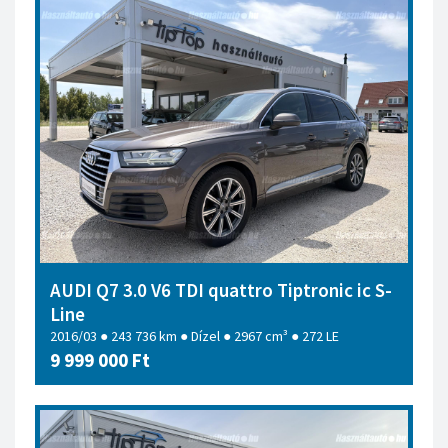
AUDI Q7 3.0 V6 TDI quattro Tiptronic ic S-
Line
2016/03 ● 243 736 km ● Dízel ● 2967 cm³ ● 272 LE
9 999 000 Ft