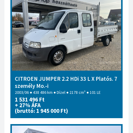
CITROEN JUMPER 2.2 HDi 33 L X Platós. 7
személy Mo.-i
2003/06 ● 438 486 km ● Dízel ● 2178 cm³ ● 101 LE
1 531 496 Ft
+ 27% ÁFA
(bruttó: 1 945 000 Ft)