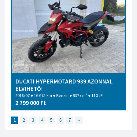
DUCATI HYPERMOTARD 939 AZONNAL
ELVIHETŐ!
2018/07 ● 16 675 km ● Benzin ● 937 cm³ ● 110 LE
2 799 000 Ft
1
2
3
4
5
6
7
»