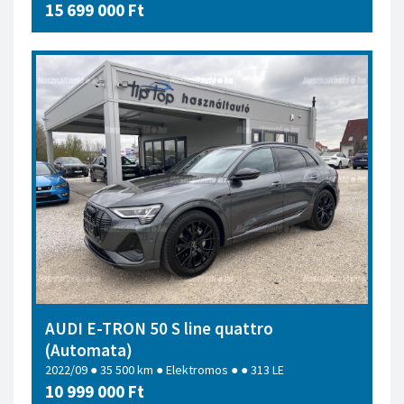
15 699 000 Ft
AUDI E-TRON 50 S line quattro
(Automata)
2022/09 ● 35 500 km ● Elektromos ● ● 313 LE
10 999 000 Ft