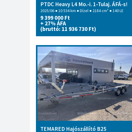
PTDC Heavy L4 Mo.-i. 1-Tulaj. ÁFÁ-s!
2025/06 ● 10 534 km ● Dízel ● 2184 cm³ ● 140 LE
9 399 000 Ft
+ 27% ÁFA
(bruttó: 11 936 730 Ft)
TEMARED Hajószállító B25