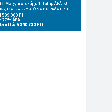
RT Magyarországi. 1-Tulaj. ÁFÁ-s!
2022/12 ● 95 495 km ● Dízel ● 1968 cm³ ● 102 LE
4 599 000 Ft
+ 27% ÁFA
(bruttó: 5 840 730 Ft)