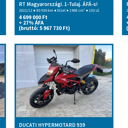
RT Magyarországi. 1-Tulaj. ÁFÁ-s!
2022/12 ● 80 036 km ● Dízel ● 1968 cm³ ● 102 LE
4 699 000 Ft
+ 27% ÁFA
(bruttó: 5 967 730 Ft)
DUCATI HYPERMOTARD 939