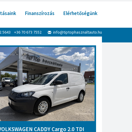
tásaink
Finanszírozás
Elérhetőségünk
52 5643 +36 70 673 7552
info@tiptophasznaltauto.hu
VOLKSWAGEN CADDY Cargo 2.0 TDI