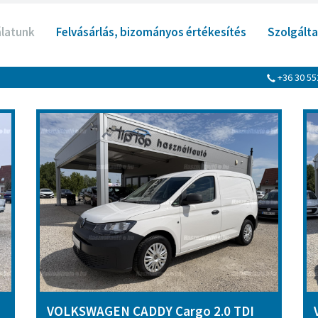
álatunk
Felvásárlás, bizományos értékesítés
Szolgálta
+36 30 5
VOLKSWAGEN CADDY Cargo 2.0 TDI